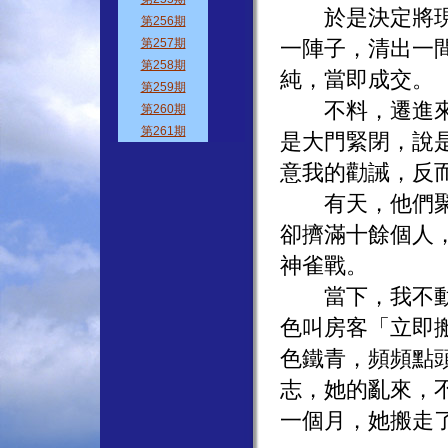
於是決定將現住
一陣子，清出一
純，當即成交。
不料，遷進來後
是大門緊閉，說
意我的勸誡，反
有天，他們聚集
卻擠滿十餘個人
神雀戰。
當下，我不動聲
色叫房客「立即
色鐵青，頻頻點
志，她的亂來，
一個月，她搬走