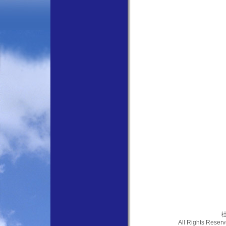
社
All Rights Res