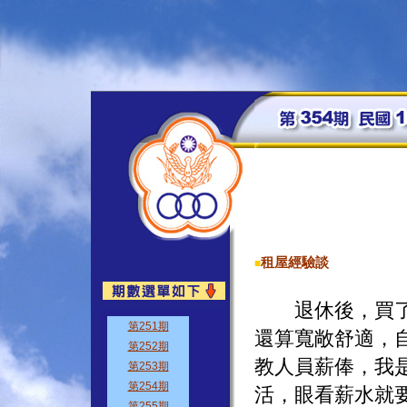
租屋經驗談
■
退休後，買了二
還算寬敞舒適，
教人員薪俸，我
活，眼看薪水就