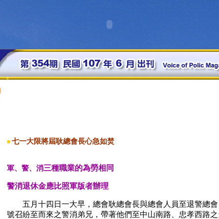
七一大限將屆耿總會長心急如焚
■
三種職業的為勞相同
軍、警、消
警消退休金應比照軍版者辦理
五月十四日一大早，總會耿總會長與總會人員至退警總會
號召紛至而來之警消弟兄，帶著他們至中山南路、忠孝西路之