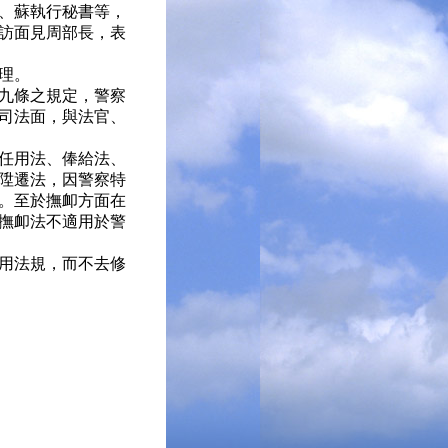
、蘇執行秘書等，
訪面見周部長，表
理。
九條之規定，警察
司法面，與法官、
任用法、俸給法、
陞遷法，因警察特
。至於撫卹方面在
撫卹法不適用於警
用法規，而不去修