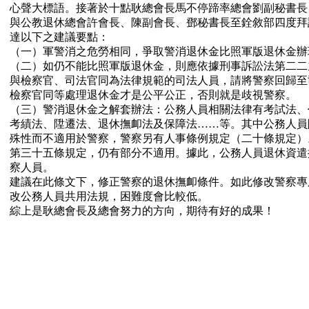
心聲大標語。接著於十點耿總會長馬不停蹄率總會劉副秘書長
與公教退休總會許會長、陳副會長、鄧秘書長至銓敘部四度拜
達以下之建議要點：
（一）軍警消之危勞相同，爭取警消退休金比照軍版退休金辦
（二）如仍不能比照軍版退休金，則應依據刑事訴訟法第二二
與檢察官、司法官同為法律規範的司法人員，請將警察回歸至
檢察官同等處理退休金才是公平公正，否則就是歧視警察。
（三）警消退休金之解套辦法：公務人員相關法律有考試法、
考績法、陞遷法、退休撫卹法及保障法……等。其中公務人員
殊性而不適用於警察，警察另有人事條例規定（二十條規定）
第三十五條規定，仍有部分不適用。據此，公務人員退休資遣
察人員。
建議在此條文下，修正警察的退休撫卹條件。如此修改警察專
改公務人員共用法規，困難度會比較低。
綜上是耿總會長及總會努力的方向，期待有好的成果！