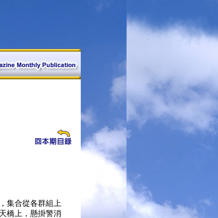
，集合從各群組上
天橋上，懸掛警消