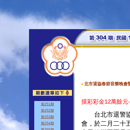
北市退協春節音樂晚會
■
摸彩彩金12萬餘元‧
台北市退警協會
會，於二月二十