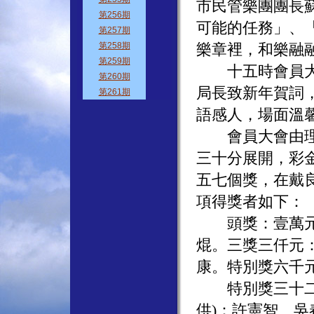
市民管樂團團長
可能的任務」、
樂章裡，和樂融
十五時會員大會
局長致新年賀詞
語感人，場面溫
會員大會由理事
三十分展開，彩
五七個獎，在戴
項得獎者如下：
頭獎：壹萬元何
焜。三獎三仟元
康。特別獎六千元
特別獎三十二吋
供)：許憲智、