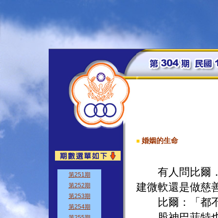
婚姻的生命
■
有人問比爾．蓋
建微軟還是做慈
比爾：「都不
股神巴菲特也說