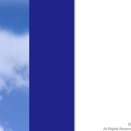
社
All Rights Res