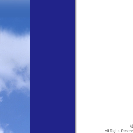
社
All Rights Res