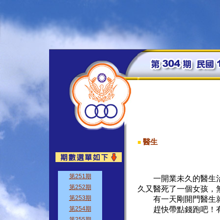
醫生
■
一開業未久的醫生治
久又醫死了一個女孩，
有一天剛開門醫生就
趕快帶點錢跑吧！有