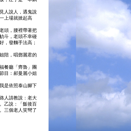
見人說人，遇鬼說
一上場就掀起高
老頭，腰裡帶著把
觔斗，老頭不幸碰
好，發麵手法高；
姐陪，唱鄧麗君的
福餐廳「齊魯」團
節目：郝曼麗小姐
我是依照泰山腳下
路人請教說：老大
。乙說：「飯後百
。三個老人笑彎了