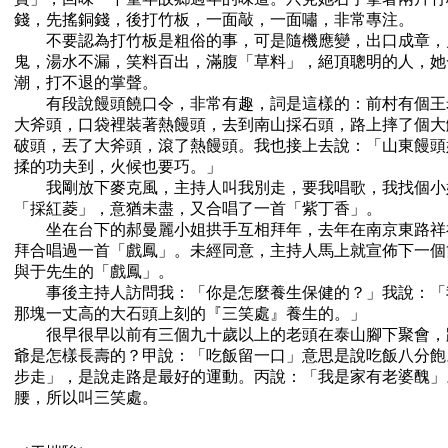
錢，先搖銅錢，後打竹板，一面敲，一面嘯，非常專注。
不要認為打竹板是粗俗的事，可是隨機應變，出口成章，
鬼，湯水不漏，笑料百出，滿腹「草料」，絕頂聰明的人，她
潮，打不退的掌聲。
有段說饅頭饒口令，非常有趣，詞是這樣的：前村有個王
大斧頭，口袋裡裝著熱饅頭，去到南山採石頭，路上摔了個大
破頭，丟了大斧頭，滾了熱饅頭。我也接上去說：「山東饅頭
揉的功夫到，火候也要巧。」
我剛放下麥克風，主持人叫我別走，要我唱歌，我找個小
「採紅菱」，意猶未盡，又合唱了一首「紫丁香」。
坐在台下的郝曼麗小姐拱手互相拜年，去年在南京東路祥
拜合唱過一首「戲鳳」。未經同意，主持人馬上就宣佈下一個
與于先生的「戲鳳」。
事後主持人訪問我：「你是怎麼養生保健的？」我說：「
那塊一丈高的大石頭上刻的『三笑處』養生的。」
很早很早以前有三個九十歲以上的老頭在泰山腳下聚會，
爺是怎樣長壽的？甲說：「吃飯留一口」意思是說吃飯八分飽
步走」，是說走路是最好的運動。丙說：「我是家有老婆醜」
腰，所以叫三笑處。