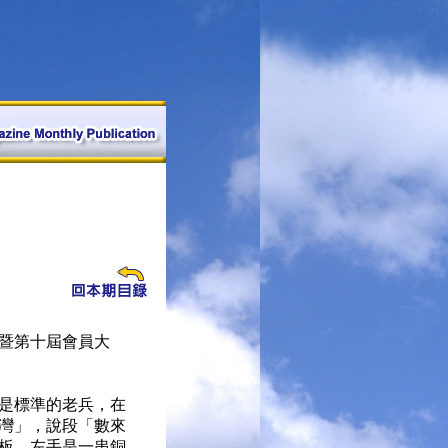
暨第十屆會員大
是標準的老兵，在
灣」，說段「數來
板，左手是一串銅