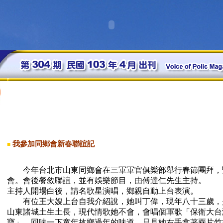
我參加同鄉會新春聯誼記
■
今年台北市山東同鄉會在三軍軍官俱樂部舉行春節團拜，
會。會後餐敘聯誼，並有娛樂節目，由傅達仁先生主持。
主持人開場白後，請名歌星演唱，鄉親自動上台表演。
有位王大嫂上台自我介紹說，她叫丁偉，現年八十三歲，
山東諸城土生土長，現代情歌她不會，會唱個軍歌「保衛大台
寶」，回味一下童年故鄉過年的味道。只見她右手拿著兩片竹