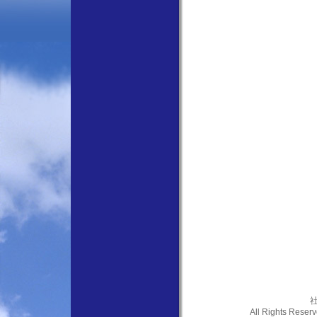
社
All Rights Res