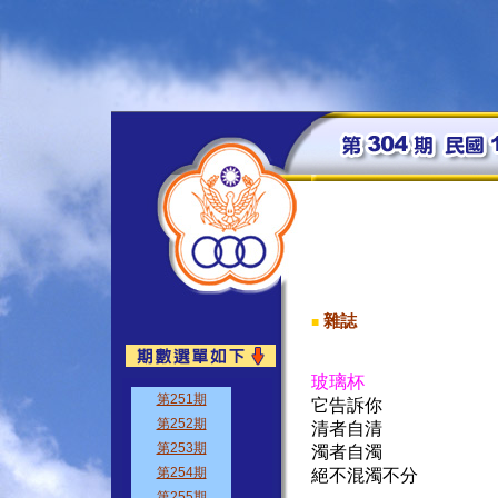
雜誌
■
玻璃杯
它告訴你
清者自清
濁者自濁
絕不混濁不分