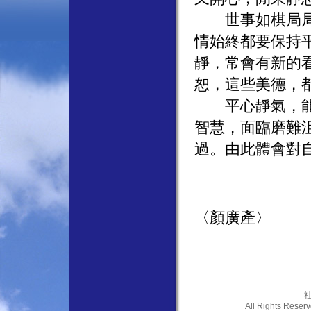
世事如棋局局新
情始終都要保持
靜，常會有新的
恕，這些美德，
平心靜氣，能忍
智慧，面臨磨難
過。由此體會對
〈顏廣產〉
社
All Rights Res