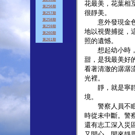
花最美，花葉相
很靜美。
意外發現金色陽
地以視覺捕捉，
照的遺憾。
想起幼小時，睡
甜，是我最美好
看著清澈的潺潺
光裡。
靜，就是寧靜，
境。
警察人員不眠不
時從未中斷。警
還有志工深入災
又開心，閒來靜