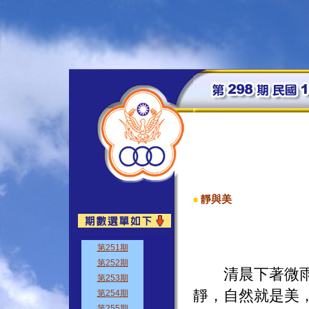
靜與美
■
清晨下著微雨，
靜，自然就是美