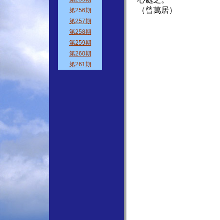
（曾萬居）