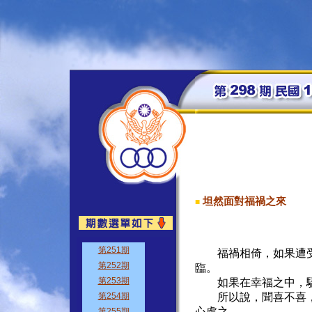
坦然面對福禍之來
■
福禍相倚，如果遭受
臨。
如果在幸福之中，驕
所以說，聞喜不喜，
心處之。