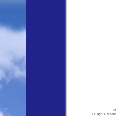
社
All Rights Res