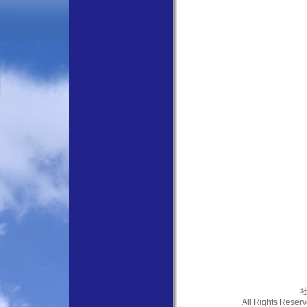
社
All Rights Res