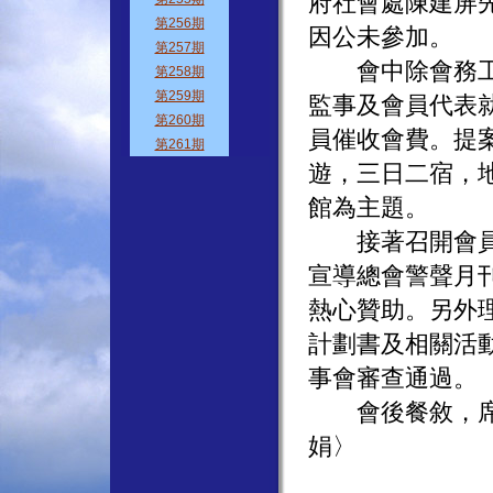
府社會處陳建屏
因公未參加。
會中除會務工作
監事及會員代表
員催收會費。提
遊，三日二宿，
館為主題。
接著召開會員代
宣導總會警聲月
熱心贊助。另外
計劃書及相關活
事會審查通過。
會後餐敘，席開
娟〉