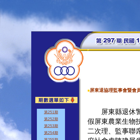
屏東退協理監事會暨會
■
屏東縣退休警察
假屏東農業生物
二次理、監事聯