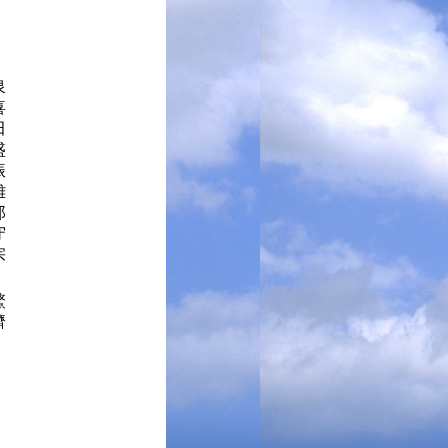
清泉
喜
田
盛
振
雄
郎
 守
宗
春鰲
澄濟