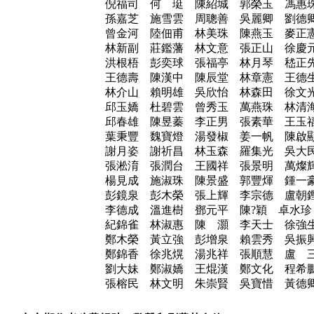
倪福司 何 珽 陳紹城 郭榮玉 馮
孫嘉芝 施雪雲 周聰善 吳麗卿 劉
曾金河 陸佃甫 林美珠 陳燕玉 麥
林新副 莊鑑藩 林文意 張正山 徐
洪根梧 彭奕球 張福亭 林月琴 嵇
王德壽 陳漢中 陳辰堂 林章憲 王
林介山 賴明雄 吳欣怡 林森田 徐
邱玉嬌 杜碧雲 曾秀玉 萬燕珠 林
邱春雄 陳昱蓁 李正男 張素華 王
葉秉豐 魏寶燈 湯發椒 姜一帆 陳
謝月姿 謝祈昌 林玉森 羅集光 吳
張淞淯 張潤台 王國祥 張景明 萬
楊見成 施淑珠 陳景盛 郭豐煇 鍾
彭鏡泉 彭木榮 張上輝 李宗德 盧
李德成 溫進樹 鄧元平 陳?穎 卓水
紀錦雀 林淑惠 陳 灝 李天士 徐
鄭木榮 黃立強 彭增泉 賴雲秀 吳
鄭錦香 徐兆熀 湯兆祥 張順慧 盧
劉大妹 鄭淑嬌 王焜漢 鄭文化 程
張榕民 林文明 朱崇賢 吳寶惜 黃德