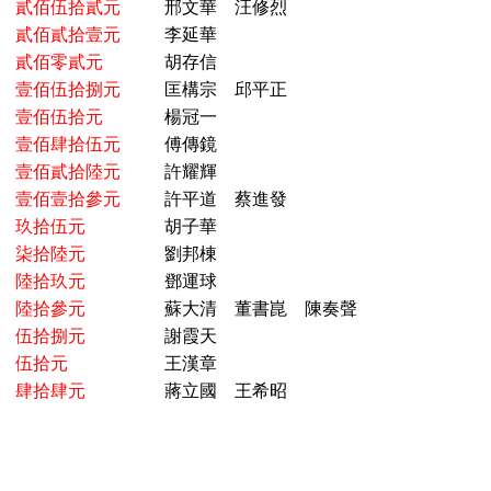
貳佰伍拾貳元
邢文華 汪修烈
貳佰貳拾壹元
李延華
貳佰零貳元
胡存信
壹佰伍拾捌元
匡構宗 邱平正
壹佰伍拾元
楊冠一
壹佰肆拾伍元
傅傳鏡
壹佰貳拾陸元
許耀輝
壹佰壹拾參元
許平道 蔡進發
玖拾伍元
胡子華
柒拾陸元
劉邦棟
陸拾玖元
鄧運球
陸拾參元
蘇大清 董書崑 陳奏聲
伍拾捌元
謝霞天
伍拾元
王漢章
肆拾肆元
蔣立國 王希昭