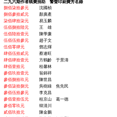
二九六期作者稿費捐助 警聲印刷費芳名錄
捌佰柒拾參元
沈國楨
捌佰參拾貳元
顏廣產
柒佰肆拾柒元
易玉麟
伍佰捌拾陸元
王 雄
伍佰陸拾壹元
陳學廉
伍佰伍拾參元
趙子文
伍佰零肆元
鄧志煇
肆佰伍拾貳元
蔡連旺
肆佰肆拾壹元
方鶴齡 于景濤
肆佰壹拾元
桂馨林
參佰玖拾壹元
翁錦祥
參佰捌拾玖元
陳世昌
參佰柒拾捌元
吳樹綠 焦先民
參佰伍拾參元
李克昌
參佰壹拾伍元
桂京山 葛一德
參佰零玖元
韓清川
貳佰玖拾元
陳金鵬