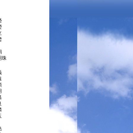
其榮
台瑩
新立
玉鑾
欽
絹絹
明珠
中義
宏遠
錦順
國明
營昌
長良
漢麟
如玉
俊
欽色