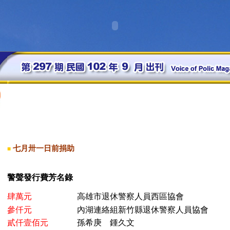
七月卅一日前捐助
■
警聲發行費芳名錄
肆萬元
高雄市退休警察人員西區協會
參仟元
內湖連絡組新竹縣退休警察人員協會
貳仟壹佰元
孫希庚 鍾久文