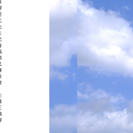
惠珠
德卿
正憲
慶元
正先
德生
文光
清海
玉福
啟顯
大民
燦輝
一豪
朝鏗
珍
強生
振興
 三
希鵬
卿