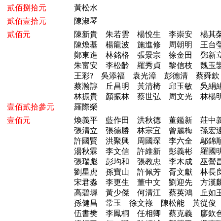
貳佰捌拾元
黃松水
貳佰壹拾元
陳淑琴
貳佰元
陳新貴 朱若雲 楊悅生 李崇安 楊
陳煥基 楊龍波 施進修 周朝明 王
鄭東進 林銘格 張景宗 徐金田 鄧
朱富安 李松齡 羅秀貞 黎信枝 魏
王彩? 吳添福 袁光漳 彭德清 蔡舜
蔡瀚諄 丘昌明 黃清椅 邱玉敏 吳
林振貴 顏振林 蔡世弘 周文光 林楊
壹佰貳拾參元
羅際榮
壹佰元
煥義平 藍作田 洪秋德 董鑑新 莊
張清立 張德勝 林宗宜 曾麗梅 孫
許國賢 洪聚興 周國琛 李六全 鄔
湯秋霖 李文信 許維新 彭義彬 羅
張瑞彪 彭均和 張教忠 李木成 巫
劉星虎 孫寶山 許佩芳 胥文獻 林
宋君淼 李更生 董中文 劉迎先 方
高碧墀 黃少傑 何清江 蔡英鴻 丘
孫健昌 常玉 徐文祿 陳松能 黃從
伍書樊 李鳳桐 任相卿 蔡克義 廖