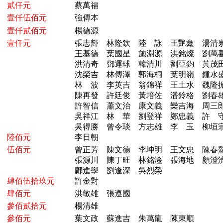
貳仟元
蔡萬福
壹仟伍佰元
強傳本
壹仟貳佰元
楊德源
壹仟元
張志輝 林隆欽 陸 詠 王艷鑫 湯
王基德 葉國星 施淵源 洪銘燦 劉萬
洪清奇 鄧運球 韓清川 劉亞鈞 黃茂
沈榮吉 林傳澤 郭海桐 葉明嶺 鍾水
林 波 李英吉 翁錦祥 王土水 魏隆
陳再發 許廷俊 黃培佐 潘鈴格 劉春
許智信 蕭文治 康文義 欒吉海 周三
吳祥江 林 華 劉登祥 鄭忠義 許
吳得勝 曾令琰 方志雄 李 玉 柳垣
陸佰元
李日朝
伍佰元
曾正芳 陳文德 李坤明 王文忠 陳
張源川 陳丁旺 林銘淦 張海地 顏
鄺進學 劉逢深 吳烈榮
肆佰伍拾玖元
許金對
肆佰元
洪敏雄 張遵國
參佰貳拾元
楊清雄
參佰元
葉文政 蘇進吉 朱萬龍 陳東順