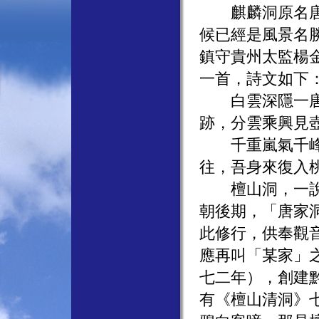
麒麟洞原名唐山
候已經是風景名
鎮守貴州太監楊
一首，詩文如下
白雲深隱一唐川
跡，分雲乘興見
千重嵐氣千峰翠
往，吾身來復入
檀山洞，一說因
朝後期，「唐家
此修行，供奉觀
應再叫「某家」
七二年），創建
有《檀山清洞》