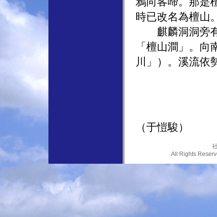
鴉向客啼。那是
時已改名為檀山
麒麟洞洞旁有石
「檀山澗」。向
川」）。溪流依
（于愷駿）
社
All Rights Res