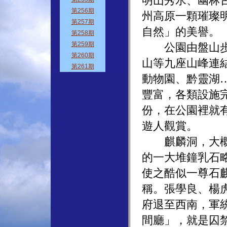
明山秀水、幽林
州高原一顆璀璨
自然」的美譽。
公園由盤山步道
山等九座山峰連
動物園、黔靈湖
豐富，各類設施
份，在公園裡就
遊人觀賞。
麒麟洞，大概是
的一大堆鐘乳石
使之酷似一尊石
稱。張學良、楊
府退至西南，軍
間廳」，就是囚