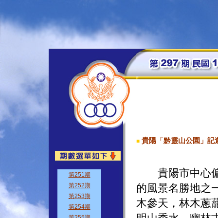
貴陽「黔靈山公園」記
■
貴陽市中心偏西
的風景名勝地之
木參天，林木蔥