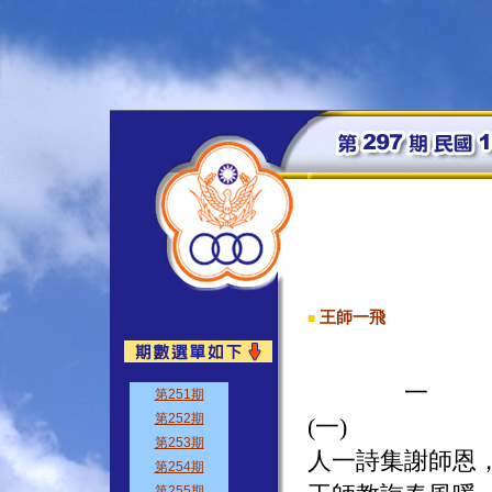
王師一飛
■
一
(一)
人一詩集謝師恩