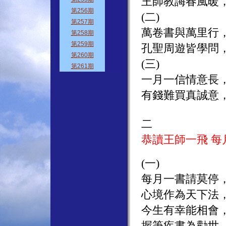
王師教誨春風暖
(二)
萬卷書與萬里行
孔聖周遊皆學問
(三)
一月一信情意長
有錢難買真誠意
二
恭讀王師一飛 每
(一)
每月一書請莫停
心境作為天下法
今生有幸能相會
握筆疾書為勸世