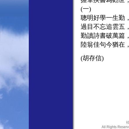
(一)
聰明好學一生勤
過目不忘追雲五
勤讀詩書破萬篇
陸翁佳句今猶在
(胡存信)
社
All Rights Res