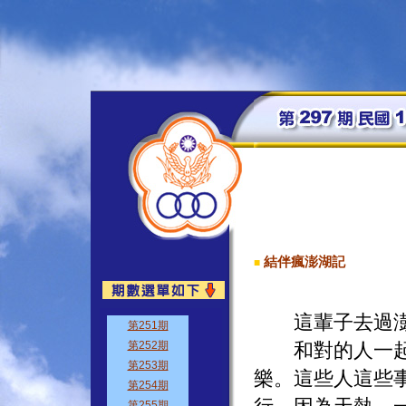
結伴瘋澎湖記
■
這輩子去過澎湖
和對的人一起出
樂。這些人這些