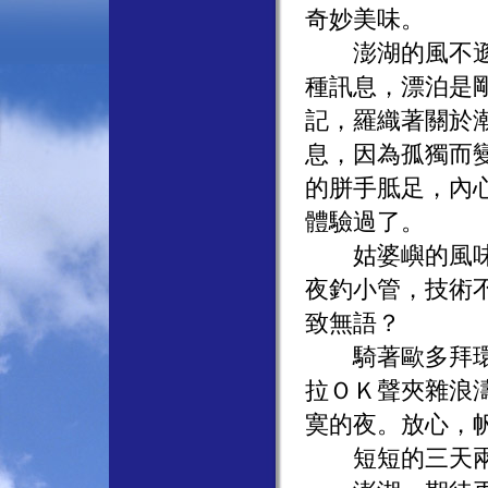
奇妙美味。
澎湖的風不遜於
種訊息，漂泊是
記，羅織著關於
息，因為孤獨而
的胼手胝足，內
體驗過了。
姑婆嶼的風味午
夜釣小管，技術
致無語？
騎著歐多拜環島
拉ＯＫ聲夾雜浪
寞的夜。放心，
短短的三天兩夜