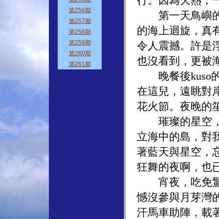
行。因為天熱，
第一天鳥嶼的水
的海上迴旋，真有
令人震撼。許是
也沒看到，更被
晚餐後kuso的
在這兒，遠眺對
花火節。夜晚的
璀璨的星空，像
立海中的島，對
著藍天與星空，
狂舞的夜啊，也
宵夜，吃免驚的
憾沒參與月芽灣
汗馬車助陣，載