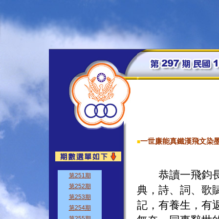
一世廉能真鐵漢飛文染
■
恭讀一飛鈞長「
典，詩、詞、歌
記，有養生，有