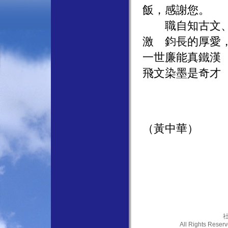
飯，感謝您。
職自知古文、對
激 鈞長的厚愛
一世廉能真鐵漢
飛文染墨是奇才
（黃中華）
社
All Rights Res