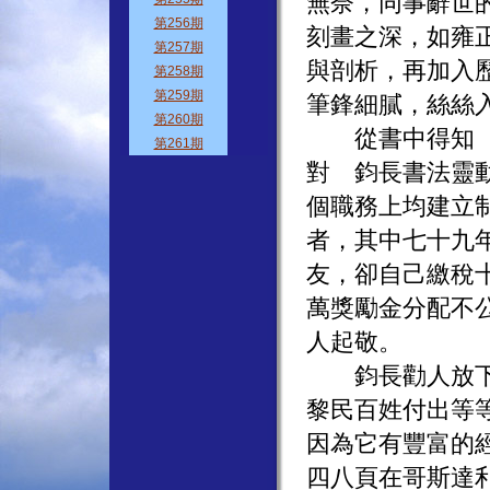
無奈，同事辭世
刻畫之深，如雍
與剖析，再加入
筆鋒細膩，絲絲
從書中得知 鈞
對 鈞長書法靈
個職務上均建立
者，其中七十九
友，卻自己繳稅
萬獎勵金分配不
人起敬。
鈞長勸人放下、
黎民百姓付出等
因為它有豐富的
四八頁在哥斯達