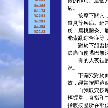
竅的作用。這個
病。
按摩下關穴，能
道炎等疾病。經
炎、扁桃體炎、
能紊亂綜合症等
對於下頷習慣性
節痛而使嘴巴無
有的人夜裡愛咬
況。
下關穴對於面神
效，經常按壓這
自我取穴按摩法
輕握拳，食指和
指腹按壓所在部