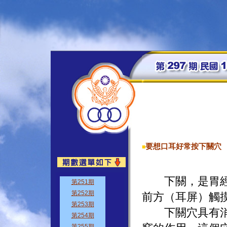
要想口耳好常按下關穴
■
下關，是胃經的
前方（耳屏）觸
下關穴具有消腫