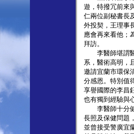
遊，特撥冗前來
仁兩位副秘書長
外投契，王理事
應會再來看他；
拜訪。
李醫師堪謂醫界
系，醫術高明，
邀請宜蘭市環保
分感恩。特別值
享譽國際的李昌
也有獨到經驗與
李醫師十分健談
長照及保健問題
並曾接受警廣宜