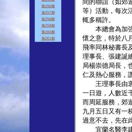
間的聯誼（如郊
等）活動，每次
輒多稱許。
本總會為加強與
懷之意，特於八
飛率同林秘書長
理事長、張建誕
局楊崇德局長，
仁及熱心服務，
王理事長由衷表
一日遊，人數近
而周延服務，郊
九月五日又有一
過意不去，先在
宜蘭名醫李建成