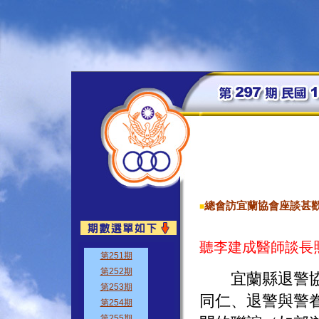
總會訪宜蘭協會座談甚
■
聽李建成醫師談長
宜蘭縣退警協會
同仁、退警與警