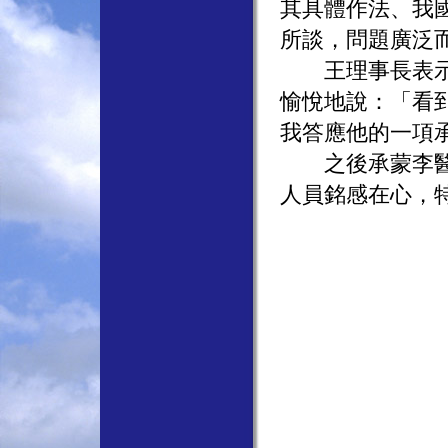
其具體作法、我
所談，問題廣泛
王理事長表示，
愉悅地說：「看
我答應他的一項
之後承蒙李醫師
人員銘感在心，