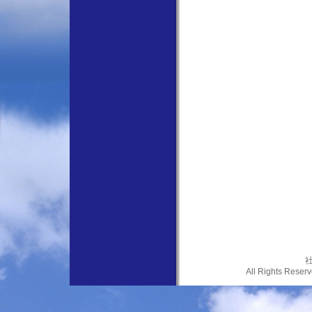
社
All Rights Res