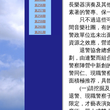
長樂器演奏及其
素著的警專、保
只不過這些可貴
間音樂社團，有
警政單位迄未出
資源之效應，營
退警協會總會有
劃，由連繫而組
警察陣營中新創
警同仁、現職警
面積極推荐，具
(一)請挖掘及
退警、現職警察
限定，才藝表演