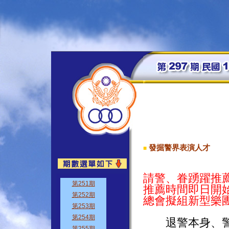
發掘警界表演人才
■
請警、眷踴躍推
推薦時間即日開
總會擬組新型樂
退警本身、警眷