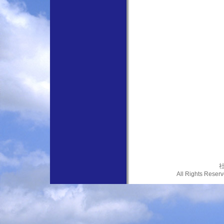
社
All Rights Res