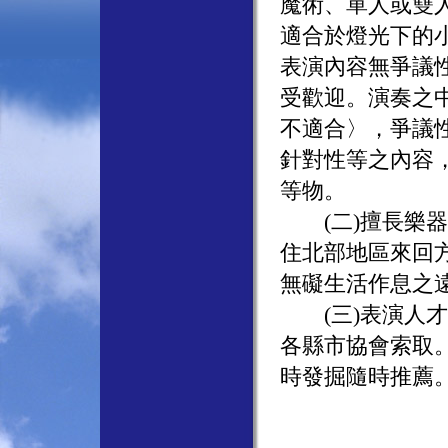
魔術、單人或雙
適合於燈光下的
表演內容無爭議
受歡迎。演奏之
不適合〉，爭議
針對性等之內容
等物。
(二)擅長樂器
住北部地區來回
無礙生活作息之
(三)表演人才
各縣市協會索取
時發掘隨時推薦。