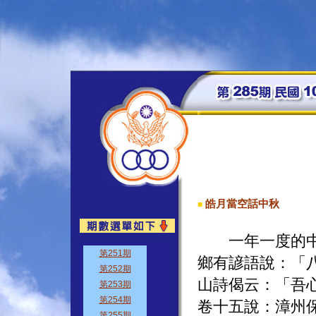
皓月當空話中秋
■
一年一度的中秋
鄉有諺語說：「
山詩偈云：「吾
卷十五說：漳州