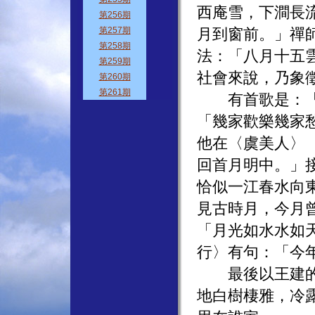
西庵雪，下澗長
月到窗前。」禪
法：「八月十五
社會來說，乃象
有首歌是：「月
「幾家歡樂幾家
他在〈虞美人〉
回首月明中。」
恰似一江春水向
見古時月，今月
「月光如水水如
行〉有句：「今
最後以王建的〈
地白樹棲雅，冷