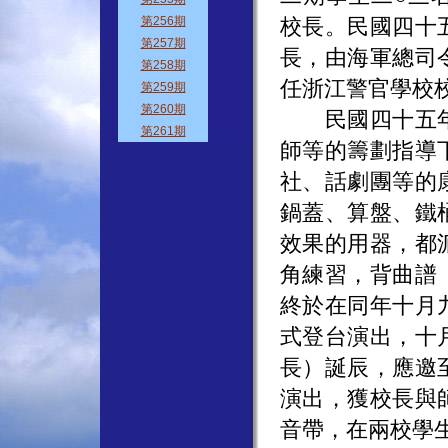
校長。民國四十
長，由海軍總司
任浙江警官學校
民國四十五年
師等的籌劃指導
社、話劇團等的
鍋蓋、算盤、鐵
效果的用器，都
角練習，背曲譜
終於在同年十月
式登台演出，十
長）誕辰，應邀
演出，獲校長與
音帶，在兩校學