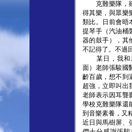
克難樂隊，雖
得其樂，與眾樂
類比。日前會晤
提琴手（汽油桶
器的鼓手），其
不記得了。不過
某日，我和老
面）老師張駿國
齡百歲，想不到
超強，立即叫出
老師表示因耳聾
學校克難樂隊還
到音樂素養，又
近日與馬樹屏、
們十分感謝張駿