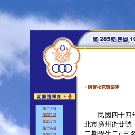
憶警校克難樂隊
■
民國四十四年
北市廣州街廿號
二期學生二○三