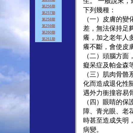
生。 一般說來
下列幾種：
（一）皮膚的變
差，無法保持足
癢，加之老年人
癢不斷，會使皮
（二）頭腦方面
癡呆症及帕金森
（三）肌肉骨骼
化而造成退化性
遇外力衝撞容易
（四）眼睛的保
障、青光眼、老
時甚至造成失明
病變。