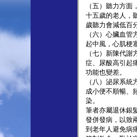
（五）聽力方面
十五歲的老人，
歲聽力會減低百
（六）心臟血管
起中風，心肌梗
（七）新陳代謝
症、尿酸高引起
功能也變差。
（八）泌尿系統
成小便不順暢、
染。
筆者亦屬退休銀
發併發病，以致
到老年人避免病