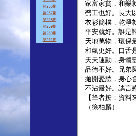
家富家貧，和樂
勞工也好。長大
衣衫簡樸，乾淨
平安就好。誰是
天地萬物，環保
和氣更好。口舌
天天運動，身體
品德不好。兄弟
拋開憂愁，身心
不沾最好。謠言
【筆者按：資料
（徐柏麟）