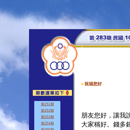
祝福您好
■
朋友您好，讓我
大家稱好。錢多