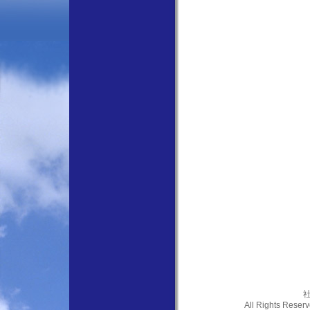
社
All Rights Res