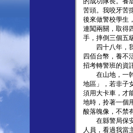
的成功隊長。養
苦頭。我咬牙苦
後來做警校學生
連闖兩關，取得
手，摔倒三個五
四十八年，我負
四佰台幣，養不
招考轉警班的資
在山地，一幹七
地區」，若非子
須用大卡車，才
地時，拎著一個
酸落魄像，不禁
在縣警局保安課
人員，看過我當