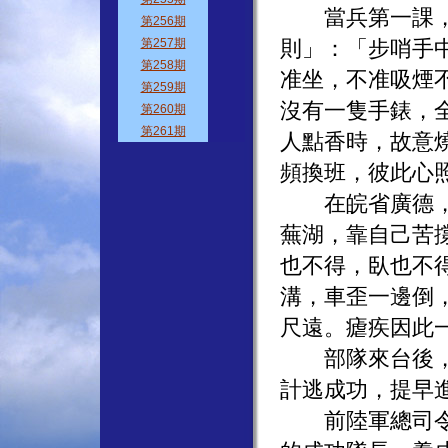
當兵第一課，是
則」：「步哨手
准坐，不准吸煙
沒有一隻手錶，
人點香時，故意
頻換班，彼此心
在皖省廣德，我
蕪湖，靠自己苦
也不得，臥也不
溝，車歪一邊倒
尺遠。瘧疾因此
部隊來台後，不
計逃成功，提早
前陸軍總司令于