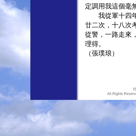
定調用我這個毫
我從軍十四年，
廿二次，十八次
從警，一路走來
理得。
（張璞琅）
社
All Rights Res