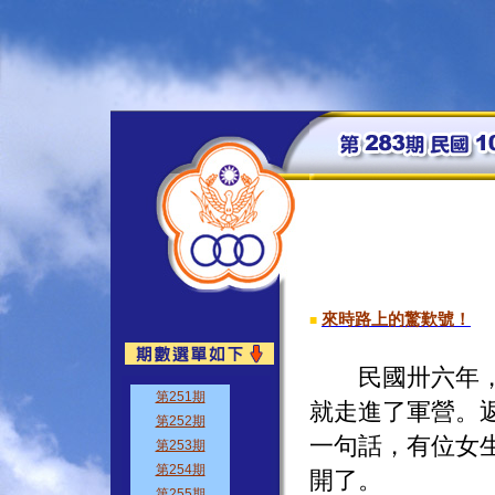
來時路上的驚歎號！
■
民國卅六年，暑
就走進了軍營。
一句話，有位女
開了。