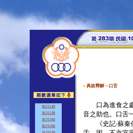
典故釋解－口舌
■
口為進食之處，
音之助也。口舌
《史記‧蘇秦傳
舌，困，不亦宜