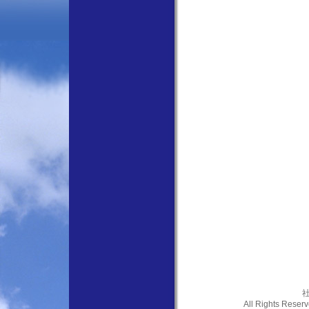
社
All Rights Res