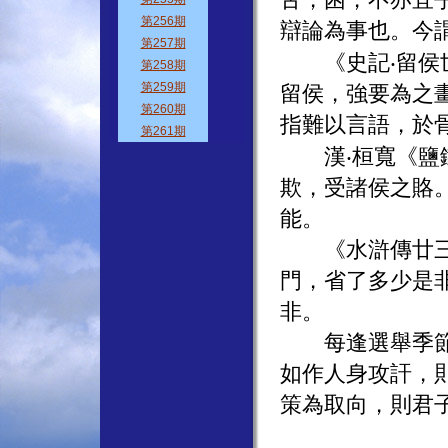
辯論為事也。今
《史記‧留侯世
留侯，強要為之
指難以言語，於
漢‧桓寬《鹽鐵
欺，受諸侯之賂
能。
《水滸傳廿三回
門，省了多少是
非。
每逢選舉季節，
如作人身攻訐，
策為取向，則君