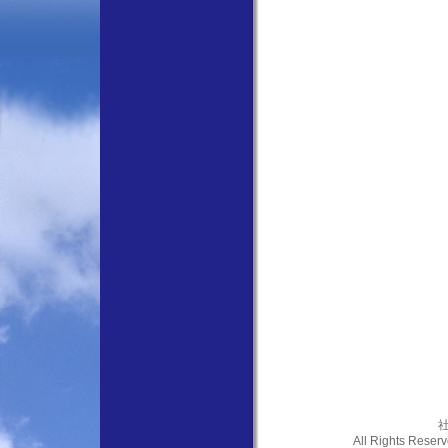
社
All Rights Res