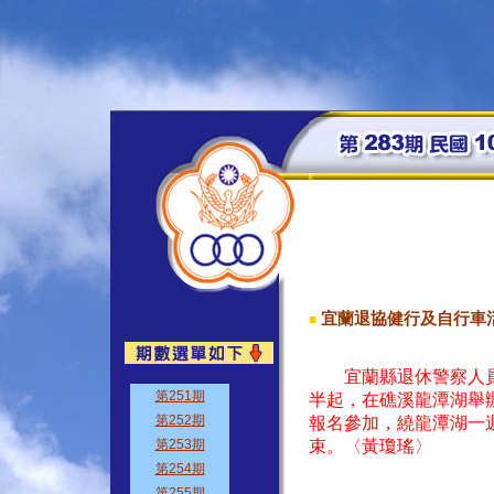
宜蘭退協健行及自行車
■
宜蘭縣退休警察人
半起，在礁溪龍潭湖舉
報名參加，繞龍潭湖一
束。〈黃瓊瑤〉