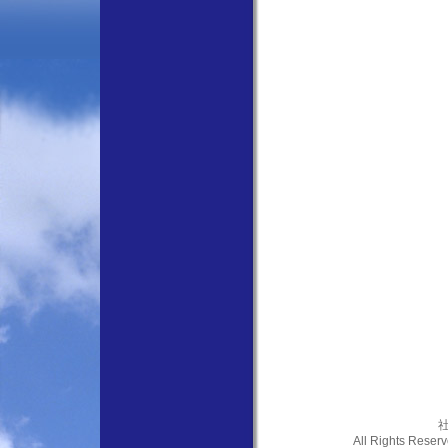
社
All Rights Res