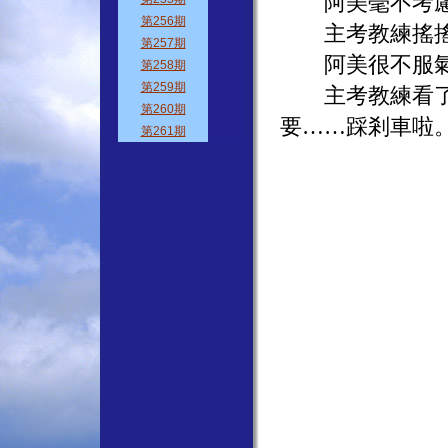
阿美毫不考慮
主考教練搖搖
阿美很不服氣地
主考教練看了
要……踩剎車啦