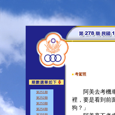
考駕照
■
阿美去考機車駕
裡，要是看到前
狗？」