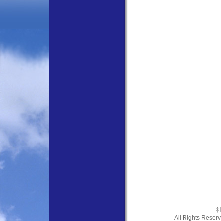
社
All Rights Res