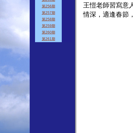
王愷老師習寫意
情深，適逢春節