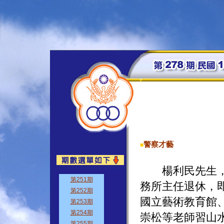
警察才藝
■
楊利民先生，八
務所主任退休，
國立藝術教育館
崇松等老師習山