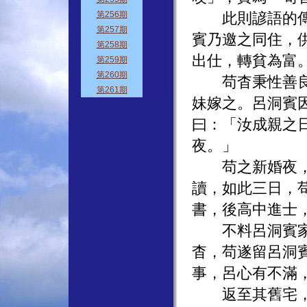
此則諺語的傳說
賓乃邀之同住，
出仕，轉貧為富
苟杳秉性善良，
妹嫁之。呂洞賓
曰：「汝成親之
夜。」
苟之新婚夜，呂
讀，如此三日，
書，後高中進士
不料呂洞賓家突
杳，苟遂留呂洞
事，呂心有不滿
返至其舊宅，見