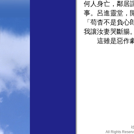
何人身亡，鄰居
事。呂進靈堂，
「苟杳不是負心
我讓汝妻哭斷腸
這雖是惡作劇，
社
All Rights Res