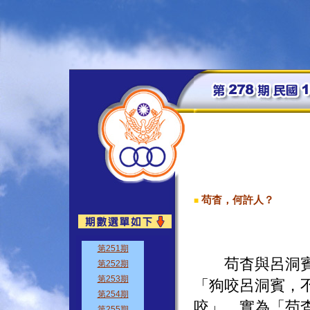
苟杳，何許人？
■
苟杳與呂洞賓為
「狗咬呂洞賓，
咬」，實為「苟