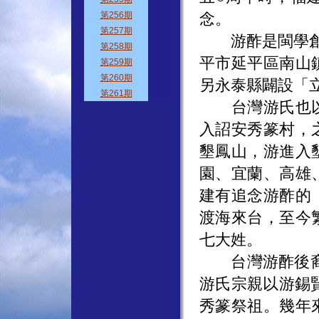
念。
游酢是閩學創始
平市延平區南山
另永泰縣闢設「
台灣游氏也以
入詔安秀篆村，
墾鳳山，游進入
園、宜蘭、高雄
建有追念游酢的
渡海來台，至今
七大姓。
台灣游酢後裔常
游氏宗親以游錫賢
秀篆祭祖。幾年