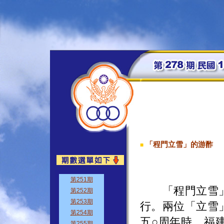
「程門立雪」的游酢
■
「程門立雪」
行。兩位「立雪
五○周年時，福