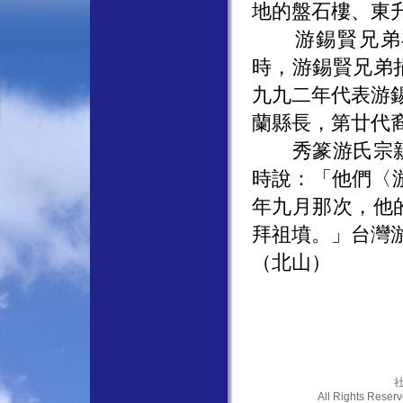
地的盤石樓、東
游錫賢兄弟在
時，游錫賢兄弟
九九二年代表游
蘭縣長，第廿代
秀篆游氏宗親
時說：「他們〈
年九月那次，他
拜祖墳。」台灣
（北山）
社
All Rights Res