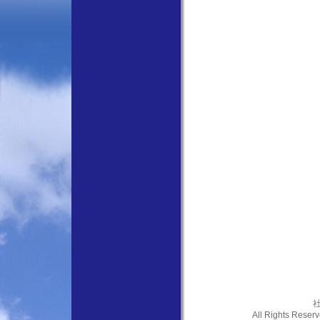
社
All Rights Res