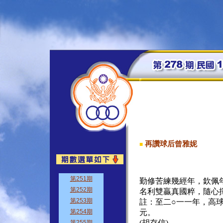
再讚球后曾雅妮
■
勤修苦練幾經年，欽佩
名利雙贏真國粹，隨心
註：至二○一一年，高
元。
(胡存信)