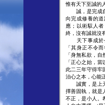
惟有天下至誠的
誠，是完成自
向完成修養的道
應；以術馭人者
終，沒有誠就沒
天下事成於公
「其身正不令而
「身無私欲，自
「正心之始，當
此二三年守得牢
治心之本，心能
誠實，是上天
擇善固執，就是
不正，是小人。