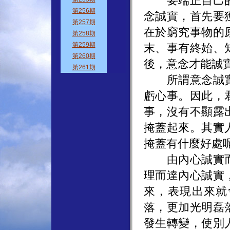
要端正自己的
念誠實，首先要
在於窮究事物的
末、事有終始、
後，意念才能誠
所謂意念誠實
虧心事。因此，
事，沒有不顯露
掩蓋起來。其實
掩蓋有什麼好處
由內心誠實而
理而達內心誠實
來，表現出來就
落，更加光明磊
發生轉變，使別