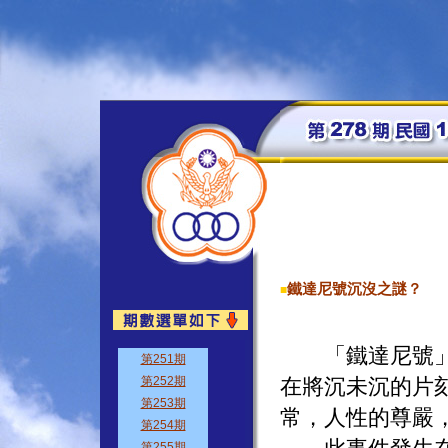
鐵達尼號沉沒之謎？
■
「鐵達尼號」電
在將沉未沉的片
常，人性的尊嚴