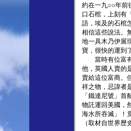
約在一九○○年
口石棺，上刻有
語，埃及的石棺
相信這些說法。
地一具木乃伊展
寶，很快的運到
當時有位富有的
他，英國人賣的
賣給這位富商。
祥之物，忌諱者
「鐵達尼號」首
物託運回美國，
海水所吞滅」！
（取材自世界歷史