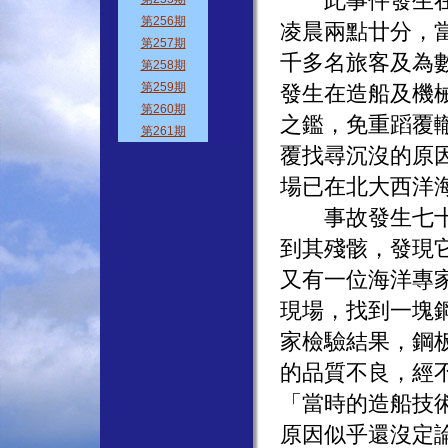
此事件發生在一
凌晨兩點廿分，
千多名旅客及為
發生在造船及機
之鑑，免重蹈覆
覆找尋沉沒的原
場已在北大西洋
事故發生七十二
到其殘骸，發現
又有一位海洋專
現場，找到一塊
家檢驗結果，鋼
的品質不良，經
「當時的造船技
原因似乎還沒定