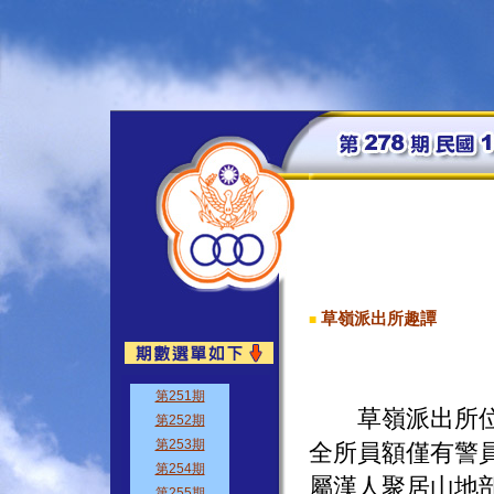
草嶺派出所趣譚
■
草嶺派出所位於
全所員額僅有警
屬漢人聚居山地