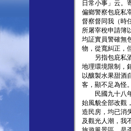
日常小事」云。
偏鄉警察包庇私
督察督同我（時
所屠宰稅申請簿
均証實員警確無
物，從寬糾正，
另指包庇私酒，
地理環境限制，
以釀製水果甜酒
客，顯不足為怪
民國九十八年再
始風貌全部改觀
造民房，均已消
及觀光人潮，我
旅遊風景區，是