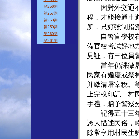
因對外交通不便
程，才能接通車
所，只好強制指
自警官學校在台
備官校考試好地
見証，有三位員
當年仍課徵屠宰
民家有婚慶或祭
并繳清屠宰稅。
上完稅印記。村
手禮，贈予警察
記得五十三年間
誇大描述民俗，
除常享用村民生