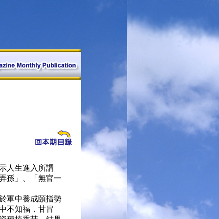
示人生進入所謂
弄孫」、「無官一
於軍中養成頤指勢
中不知福，甘冒