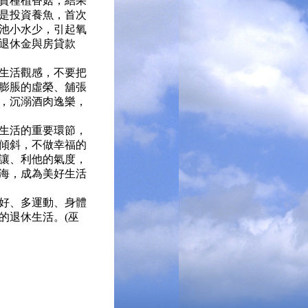
資種植香菇，結果
是投資養魚，首次
池小水少，引起氧
退休金與房貸款
生活觀感，不要把
膨脹的虛榮、舖張
，沉溺酒肉逸樂，
生活的重要環節，
傾斜，不做幸福的
讓、利他的氣度，
海，成為美好生活
好、多運動、身體
的退休生活。(巫