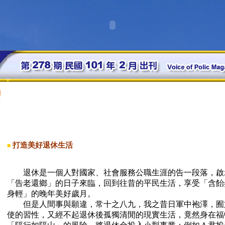
打造美好退休生活
■
退休是一個人對國家、社會服務公職生涯的告一段落，啟
「告老還鄉」的日子來臨，回到往昔的平民生活，享受「含飴
身輕」的晚年美好歲月。
但是人間事與願違，常十之八九，我之昔日軍中袍澤，囿
使的習性，又經不起退休後孤獨清閒的現實生活，竟然身在福