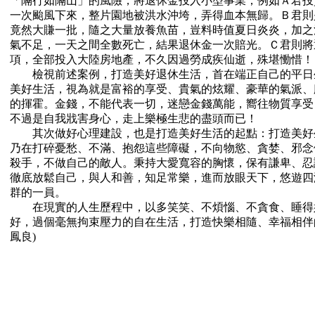
「隔行如隔山」的風險，將退休金投入小型事業；例如Ａ君投
一次颱風下來，整片園地被洪水沖垮，弄得血本無歸。Ｂ君則
竟然大賺一批，隨之大量放養魚苗，豈料時值夏日炎炎，加之
氣不足，一天之間全數死亡，結果退休金一次賠光。Ｃ君則將
項，全部投入大陸房地產，不久因過勞成疾仙逝，殊堪慟惜！
檢視前述案例，打造美好退休生活，首在端正自己的平日
美好生活，視為就是富裕的享受、貴氣的炫耀、豪華的氣派、
的揮霍。金錢，不能代表一切，迷戀金錢萬能，嚮往物質享受
不過是自我戕害身心，走上樂極生悲的盡頭而已！
其次做好心理建設，也是打造美好生活的起點：打造美好
乃在打碎憂愁、不滿、抱怨這些障礙，不向物慾、貪婪、邪念
殺手，不做自己的敵人。秉持大愛寬容的胸懷，保有謙卑、忍
徹底放鬆自己，與人和善，知足常樂，進而放眼天下，悠遊四
群的一員。
在現實的人生歷程中，以多笑笑、不煩惱、不貪食、睡得
好，過個毫無拘束壓力的自在生活，打造快樂相隨、幸福相伴
鳳良)