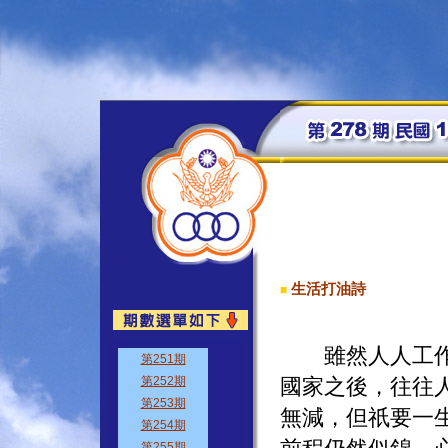
生活打油詩
■
雖然人人工作機
國家之後，往往
無減，但祇要一