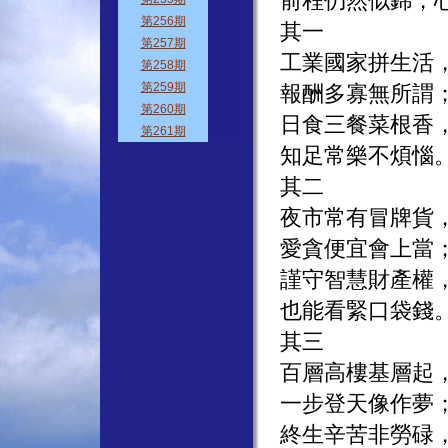
前程仍然似錦，
其一
工業國家拼生活
報酬多寡無所謂
日食三餐菜根香
知足常樂不煩惱
其二
夜市常有冒牌貨
愛貪便宜會上當
謹守智慧財產權
也能看緊口袋錢
其三
百層高樓基層起
一步登天像作夢
終生辛苦非勞碌