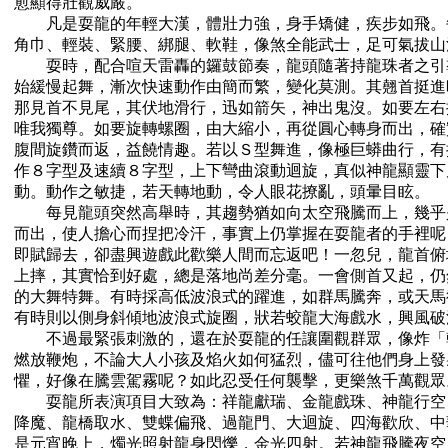
愈顯得壯觀威嚴。
凡是耍龍的年輕大漢，體壯力強，身手矯健，疾步如飛。
角巾、輕裝、緊腰、綁腿、軟鞋，像煞全能武士，足可氣拔山
耍時，配合喧天雷轟的鑼鼓節奏，龍頭隨著持龍珠者之引
始緩慢起舞，漸次快速動作由簡而繁，變化莫測。其翹首挺進
那見首不見尾，其伏地滑行，迅如箭矢，神出鬼沒。如要左右
唯我獨尊。如要旋轉螺圈，由大縮小，再從圓心轉身而出，確
腹間旋鑽而返，益饒情趣。若以Ｓ型舞進，像極巨蟒曲行，有
作８字型及速續８字型，上下彎曲滾動迴旋，真似神龍顯靈下
動。動作之敏捷，若天轉地動，令人眼花撩亂，頭暈目眩。
每見龍頭突然高舉時，其趨勢猶如向太空飛騰而上，幾乎
而出，使人擔心而捏把冷汗，事實上仍掌握在耍龍者的手裡呢
即賦歸去，卻盡興遊戲此歡樂人間而忘返吧！一忽兒，龍首俯
上摔，其實恰到好處，總是落地尚差分毫。一會側首又起，仍
的大舞特舞。有時採高低波浪式的躍進，如群馬騰奔，或天馬
有時則以側身斜傾地波浪式旋圈，狀若蛟龍大海戲水，興風破
不過最緊張刺激的，還在於耍龍的任讓圍觀群眾，像炸「
燃放鞭炮，不論大人小孩及焰火如何猛烈，儘可往他們身上發
懼，好像在騰雲駕霧呢？如此忍受任何襲擊，更樂煞千萬觀眾
耍龍所表演項目大致為：祥龍獻瑞、金龍戲珠、神龍行空
降魔、龍橋取水、雙蝶偏飛、過龍門、大迴旋、四海歡欣、中
是元宵晚上，燭光照射龍身閃爍，金光四射。若神龍飛騰夜空