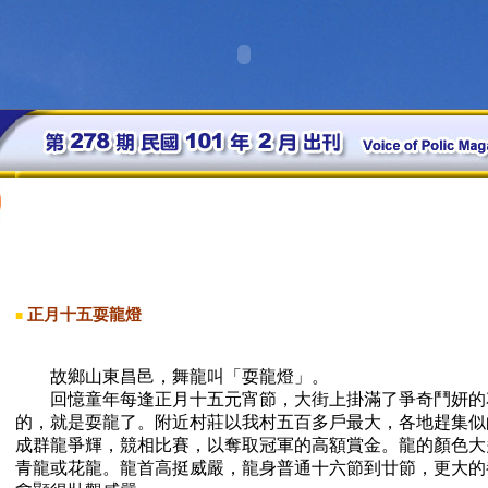
正月十五耍龍燈
■
故鄉山東昌邑，舞龍叫「耍龍燈」。
回憶童年每逢正月十五元宵節，大街上掛滿了爭奇鬥妍的
的，就是耍龍了。附近村莊以我村五百多戶最大，各地趕集似
成群龍爭輝，競相比賽，以奪取冠軍的高額賞金。龍的顏色大
青龍或花龍。龍首高挺威嚴，龍身普通十六節到廿節，更大的