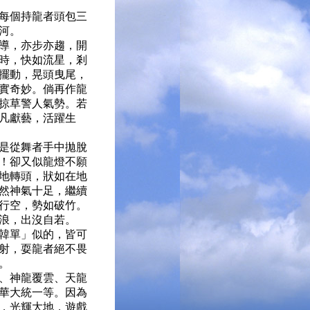
每個持龍者頭包三
河。
導，亦步亦趨，開
時，快如流星，剎
擺動，晃頭曳尾，
實奇妙。倘再作龍
掠草警人氣勢。若
凡獻藝，活躍生
是從舞者手中拋脫
！卻又似龍燈不願
地轉頭，狀如在地
然神氣十足，繼續
行空，勢如破竹。
浪，出沒自若。
韓單」似的，皆可
射，耍龍者絕不畏
。
、神龍覆雲、天龍
華大統一等。因為
，光輝大地，遊戲