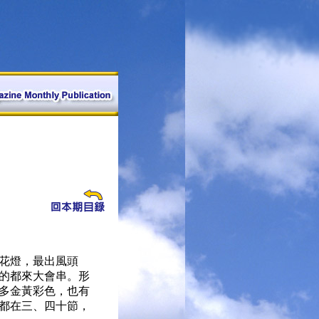
花燈，最出風頭
的都來大會串。形
多金黃彩色，也有
都在三、四十節，