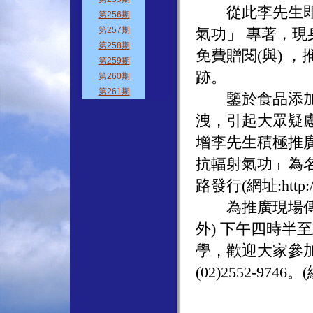
從此李先生即發
氣功」 專著，
免費贈閱(與) 
跡。
鑒於食品添加塑
洩，引起大眾疑
增李先生積極推
抗輻射氣功」為
路發行(網址:http://
為推廣現場傳授
外) 下午四時半
學，歡迎大家參加。
(02)2552-9746。