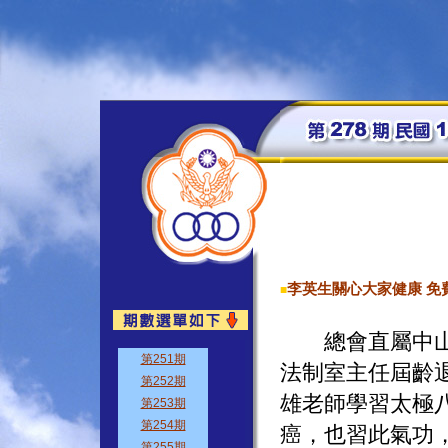
李英生關心大家健康 免
■
總會直屬中山連
法制室主任屆齡
雄老師學習太極
癌，也習此氣功