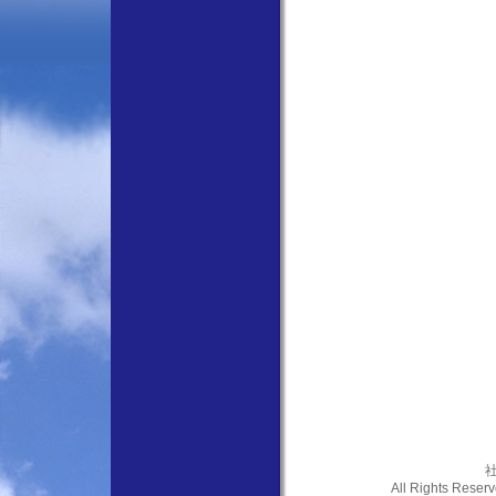
社
All Rights Res