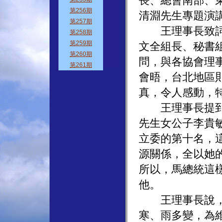
長、總會南部、
清淵先生專題演
王理事長致詞時
文全組長、秘書
問，與各協會理
會晤，台北地區
真，令人感動，
王理事長提到，
先生女公子李貴
立委的第十名，
源關係，全以她
所以，馬總統這
他。
王理事長說，在
寒、雨多變，為