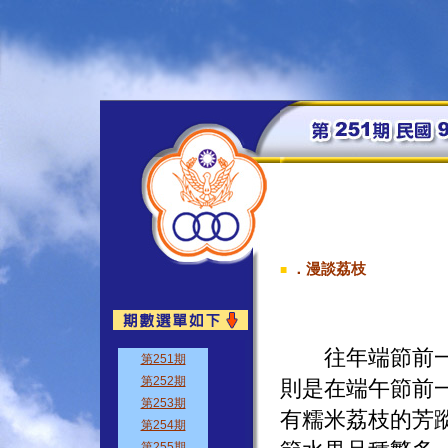
．漫談荔枝
■
往年端節前一週
則是在端午節前
有糯米荔枝的芳