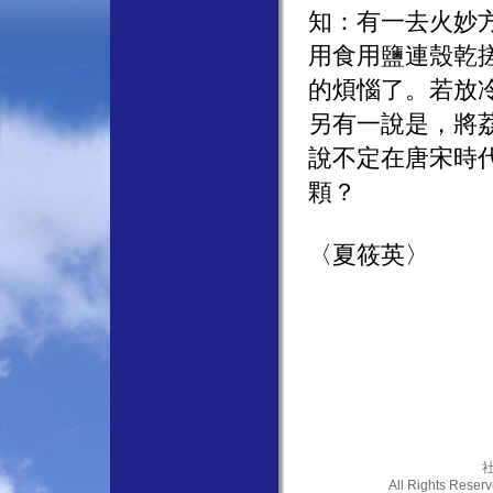
知：有一去火妙
用食用鹽連殼乾
的煩惱了。若放
另有一說是，將
說不定在唐宋時
顆？
〈夏筱英〉
社
All Rights Res