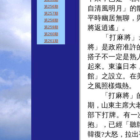
自清風明月」的
平時幽居無聊，
將返逍遙」。
「打麻將」最
將」是政府准許
搭子不一定是熟
起來。東瀛日本
館」之設立。在
之風照樣熾熱。
「打麻將」的
期，山東主席大
部下打牌。有一
抱」，已經「聽
韓復?大怒，拉