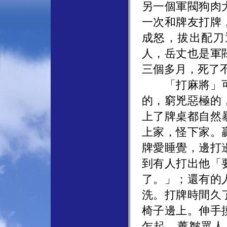
另一個軍閥狗肉
一次和牌友打牌
成怒，拔出配刀
人，岳丈也是軍
三個多月，死了
「打麻將」可
的，窮兇惡極的
上了牌桌都自然
上家，怪下家。
牌愛睡覺，邊打
到有人打出他「
了。」；還有的
洗。打牌時間久
椅子邊上。伸手
乍起，薰皺眾人