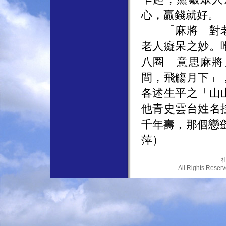
心，贏錢就好。
「麻將」對老
老人癡呆之妙。
八圈「意思麻將
間，飛觴月下」
各述生平之「山
他青史雲台姓名
千年壽，那個戀
萍）
社
All Rights Res