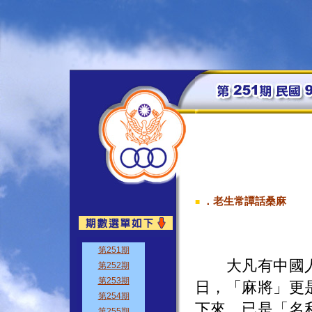
．老生常譚話桑麻
■
大凡有中國人
日，「麻將」更
下來，已是「名