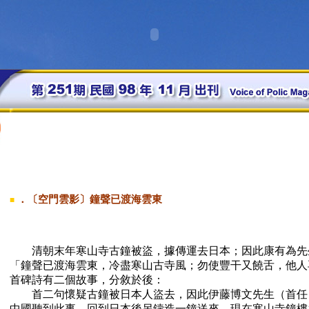
．〔空門雲影〕鐘聲已渡海雲東
■
清朝末年寒山寺古鐘被盜，據傳運去日本；因此康有為先
「鐘聲已渡海雲東，冷盡寒山古寺風；勿使豐干又饒舌，他人
首碑詩有二個故事，分敘於後：
首二句懷疑古鐘被日本人盜去，因此伊藤博文先生（首任
中國聽到此事，回到日本後另鑄造一鐘送來，現在寒山寺鐘樓