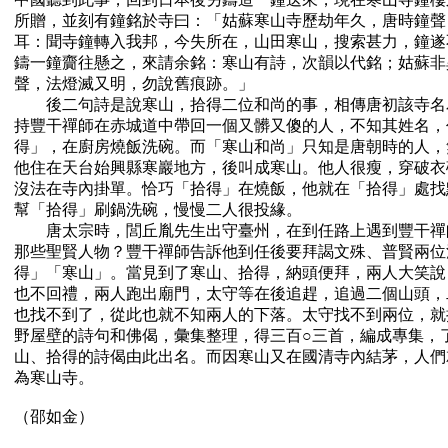
所贈，並刻有鐘銘於寺曰：「姑蘇寒山寺歷劫年久，唐時鐘聲
耳：聞寺鐘轉入我邦，今失所在，山田寒山，搜索甚力，鐘遂
鑄一鐘齎往懸之，來請余銘：寒山有詩，次韻以代銘；姑蘇非
聲，法燈滅又明，勿說舊痕跡。」
後二句詩是說寒山，拾得二位和尚的事，相傳唐初該寺名
持豐干禪師在赤城道中帶回一個又髒又傻的人，不知其姓名，
得」，在廚房燒飯洗碗。而「寒山和尚」只知是唐朝時的人，
他住在天台始興縣寒巖地方，後叫成寒山。他人很瘦，穿破衣
沒法在寺內掛單。恰巧「拾得」在燒飯，他就在「拾得」處找
幫「拾得」刷鍋洗碗，慢慢二人很投緣。
唐太宗時，閭丘胤先生出守臺州，在到任路上遇到豐干禪
那些聖賢人物？豐干禪師告訴他到任後要拜謁文殊、普賢兩位
得」「寒山」。當見到了寒山、拾得，納頭便拜，兩人大笑說
也不回禮，兩人跑出廟門，太守等在後追趕，追過二個山頭，
也找不到了，從此也就不知兩人的下落。太守找不到兩位，就
野屋壁的詩句和佛偈，彙集整理，得三百○三首，編成專集，
山、拾得的詩偈由此出名。而因寒山又在國清寺內結茅，人們
為寒山寺。
（邵如金）