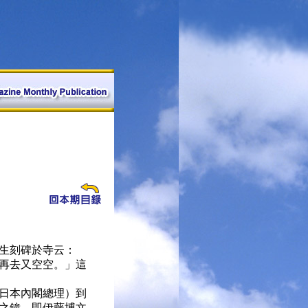
生刻碑於寺云：
再去又空空。」這
日本內閣總理）到
之鐘，即伊藤博文