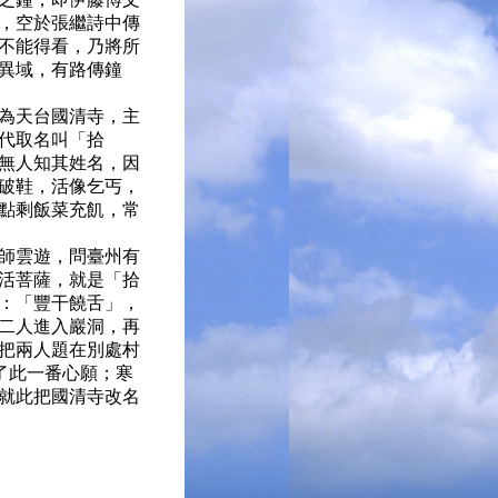
，空於張繼詩中傳
不能得看，乃將所
異域，有路傳鐘
為天台國清寺，主
代取名叫「拾
無人知其姓名，因
破鞋，活像乞丐，
點剩飯菜充飢，常
師雲遊，問臺州有
活菩薩，就是「拾
：「豐干饒舌」，
二人進入巖洞，再
把兩人題在別處村
了此一番心願；寒
就此把國清寺改名