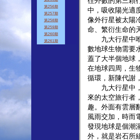
往外數的第三顆
中，吸收陽光適
像外行星被太陽
命、繁衍生命的
九大行星中唯有
數地球生物需要
蓋了大半個地球
在地球四周，生
循環，新陳代謝
九大行星中，只
來的太空旅行者
趣。外面有雲層
風雨交加，時而
發現地球是個潮
外，就是岩石所