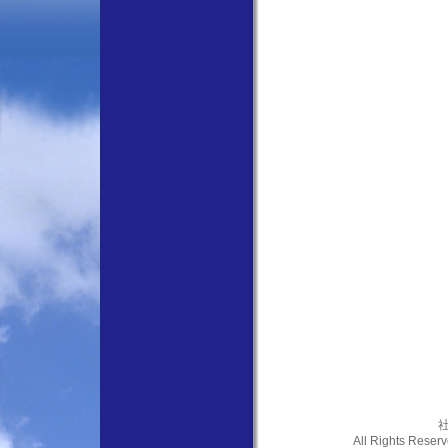
社
All Rights Res