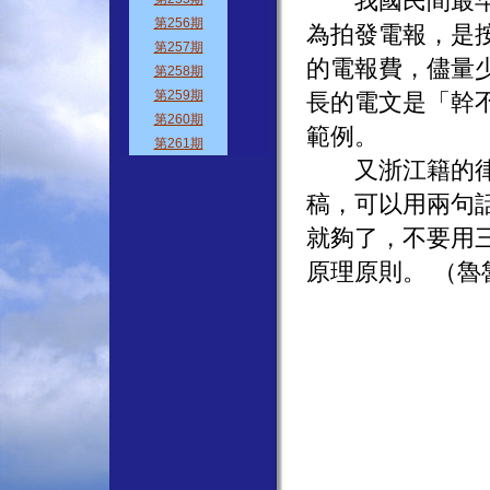
我國民間最早使
為拍發電報，是
的電報費，儘量
長的電文是「幹
範例。
又浙江籍的律師
稿，可以用兩句
就夠了，不要用
原理原則。 （魯