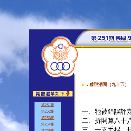
．猜謎消閒（九十五）
■
一、牠被錯誤評定
二、拆開算八十八
三、一支手棍，長及