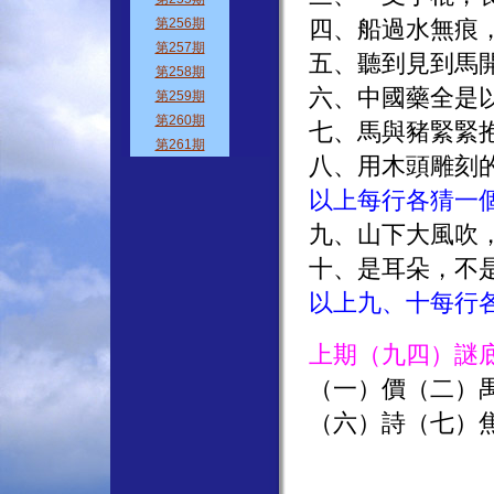
四、船過水無痕，風
五、聽到見到馬開
六、中國藥全是以它
七、馬與豬緊緊抱一
八、用木頭雕刻的小
以上每行各猜一
九、山下大風吹，小鳥
十、是耳朵，不是嘴巴
以上九、十每行
上期（九四）謎
（一）價（二）
（六）詩（七）