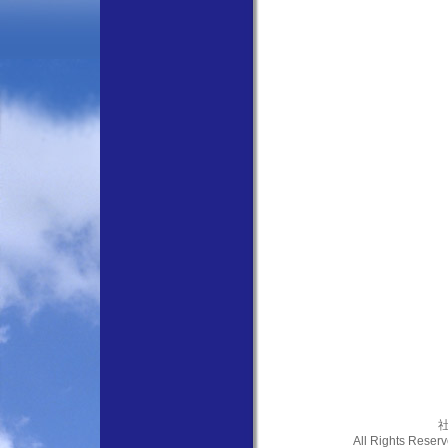
社
All Rights Res