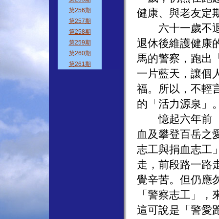
健康、與老友定
六十一歲不退休
退休後維護健康
馬的警察，跑出
一片藍天，讓個
福。所以，不輕
的「活力源泉」
憶起六年前（民
血及攀登百岳之
志工與捐血志工
走，前段路一路
覺辛苦。但仍應
「警察志工」，
這可說是「警愛