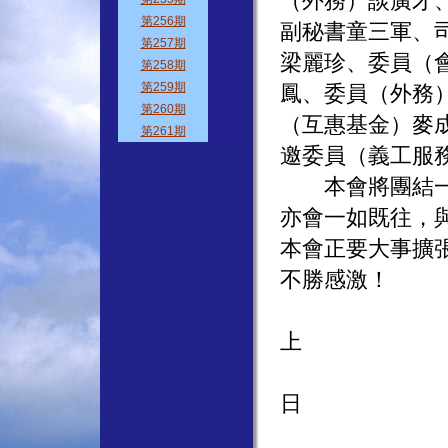
（外務）談廣才
副秘書童三軍、
梁麗珍、委員（
鳳、委員（外務
（互惠基金）麥
邀委員（義工服
本會將團結一致
亦會一如既往，
本會正要大事擴
不勝感激！
主
上
九
日