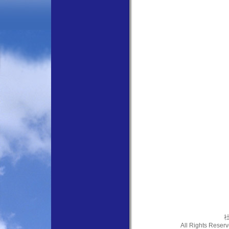
社
All Rights Res