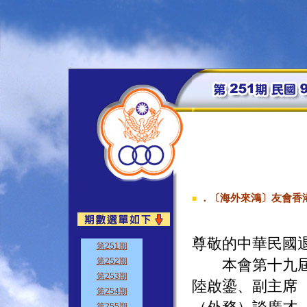
．〔海外來鴻〕友會香
■
尊敬的中華民國
本會第十九屆已
陸啟鎏、副主席