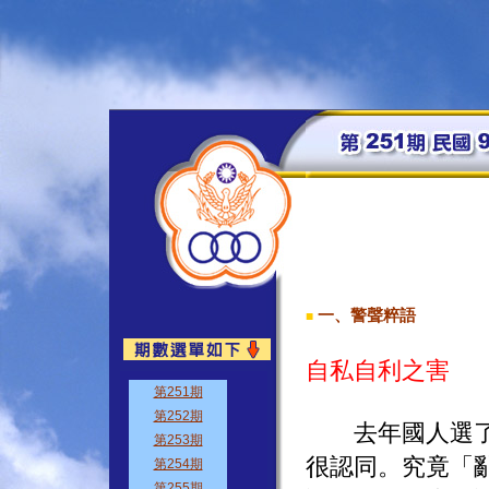
一、警聲粹語
■
自私自利之害
去年國人選了一
很認同。究竟「