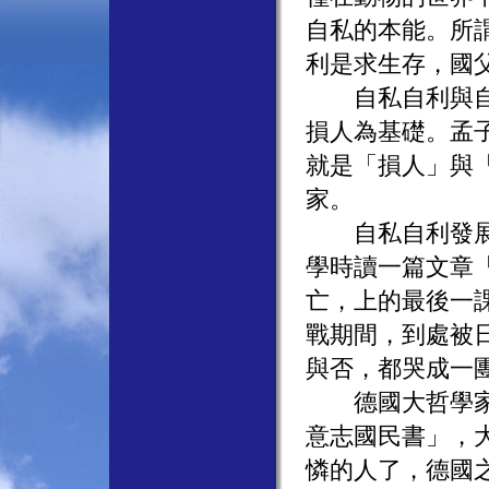
自私的本能。所
利是求生存，國
自私自利與自由
損人為基礎。孟
就是「損人」與
家。
自私自利發展到
學時讀一篇文章
亡，上的最後一
戰期間，到處被
與否，都哭成一
德國大哲學家費
意志國民書」，
憐的人了，德國