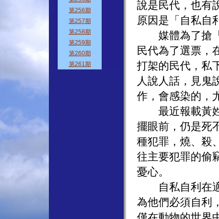
說是民代，也有
原因是「自私自
媒體為了搶「獨
民代為了選票，
打架的民代，私
人說人話，見鬼
作，會感染的，
最近報載黃姓少
擺眼前，仍是死
種犯罪，燒、殺
往主要犯罪的偷
憂心。
自私自利在適者
為他們必須自利
僅在動物的世界