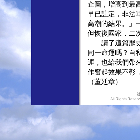
企圖，增高到最
早已註定，非法
高潮的結果。」
但恢復國家，二
讀了這篇歷史，
同一命運嗎？自
運，也給我們帶
作奮起效果不彰
（董廷章）
社
All Rights Res